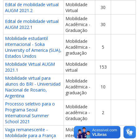
Edital de mobilidade virtual
Mobilidade
30
AUGM 2021.2
Virtual
Mobilidade
Edital de mobilidade virtual
Acadêmica -
30
AUGM 2022.1
Graduação
Mobilidade estudantil
Mobilidade
internacional - Soka
Acadêmica -
5
University of America (SUA),
graduação
Estados Unidos
Mobilidade Virtual AUGM
Mobilidade
153
2021.1
virtual
Mobilidade virtual para
Mobilidade
alunos do BRI - Universidad
Acadêmica -
10
Nacional de Rosario,
graduação
Argentina
Processo seletivo para o
Mobilidade
Programa Seoul
acadêmica -
2
International Summer
Graduação
School 2021
Vaga remanescente -
Mobilidade
Mobilidade para a França
internacional
1