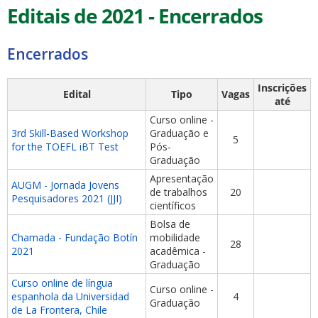
Editais de 2021 - Encerrados
Encerrados
Inscrições
Edital
Tipo
Vagas
até
Curso online -
3rd Skill-Based Workshop
Graduação e
5
for the TOEFL iBT Test
Pós-
Graduação
Apresentação
AUGM - Jornada Jovens
de trabalhos
20
Pesquisadores 2021 (JJI)
científicos
Bolsa de
Chamada - Fundação Botín
mobilidade
28
2021
acadêmica -
Graduação
Curso online de língua
Curso online -
espanhola da Universidad
4
Graduação
de La Frontera, Chile