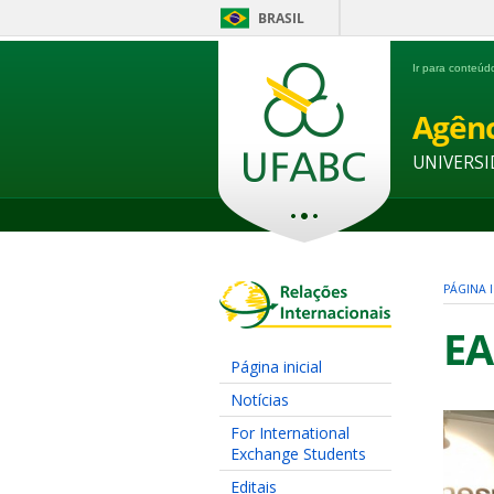
BRASIL
Ir para conteú
Agênc
UNIVERSI
PÁGINA I
EA
Página inicial
Notícias
For International
Exchange Students
Editais