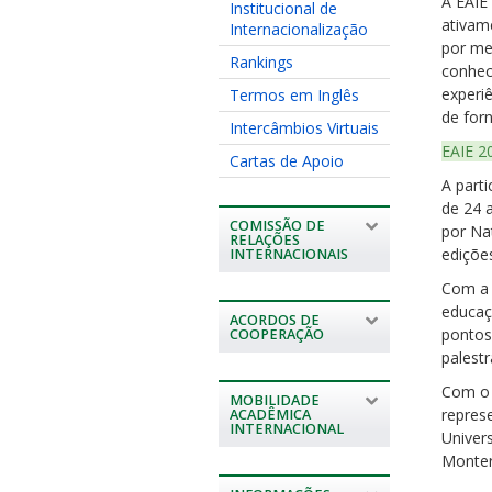
A EAIE 
Institucional de
ativam
Internacionalização
por me
Rankings
conhec
experi
Termos em Inglês
de forn
Intercâmbios Virtuais
EAIE 2
Cartas de Apoio
A part
de 24 
COMISSÃO DE
por Na
RELAÇÕES
edições
INTERNACIONAIS
Com a
educaç
ACORDOS DE
pontos 
COOPERAÇÃO
palestr
Com o i
MOBILIDADE
repres
ACADÊMICA
INTERNACIONAL
Univers
Monter