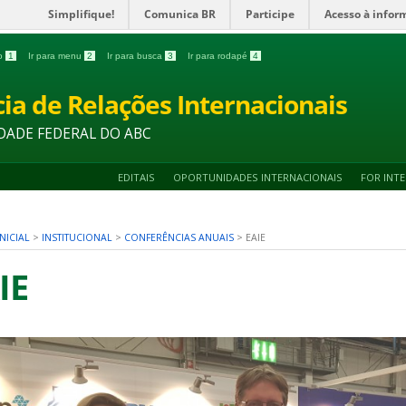
Simplifique!
Comunica BR
Participe
Acesso à infor
do
1
Ir para menu
2
Ir para busca
3
Ir para rodapé
4
ia de Relações Internacionais
DADE FEDERAL DO ABC
EDITAIS
OPORTUNIDADES INTERNACIONAIS
FOR INT
NICIAL
>
INSTITUCIONAL
>
CONFERÊNCIAS ANUAIS
>
EAIE
IE