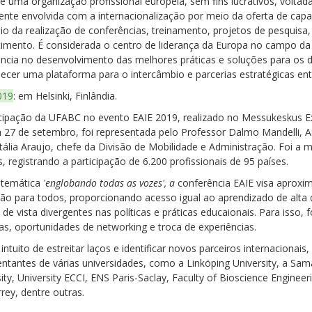
é uma organização profissional europeia, sem fins lucrativos, voltad
ente envolvida com a internacionalização por meio da oferta de capac
io da realização de conferências, treinamento, projetos de pesquisa,
imento. É considerada o centro de liderança da Europa no campo da
ência no desenvolvimento das melhores práticas e soluções para os d
ecer uma plataforma para o intercâmbio e parcerias estratégicas entre
019
: em Helsinki, Finlândia.
icipação da UFABC no evento EAIE 2019, realizado no Messukeskus E
a 27 de setembro, foi representada pelo Professor Dalmo Mandelli, A
tália Araujo, chefe da Divisão de Mobilidade e Administração. Foi a 
, registrando a participação de 6.200 profissionais de 95 países.
 temática
'englobando todas as vozes', a
conferência EAIE
visa aproxim
ão para todos, proporcionando acesso igual ao aprendizado de alta
de vista divergentes nas políticas e práticas educaionais. Para isso,
as, oportunidades de networking e troca de experiências.
ntuito de estreitar laços e identificar novos parceiros internacionai
entantes de várias universidades, como a Linköping University, a Sa
ity, University ECCI, ENS Paris-Saclay, Faculty of Bioscience Enginee
rey, dentre outras.