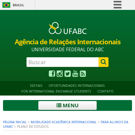
BRASIL
Simplifique!
Alto contraste
Acessibilidade
Mapa do site
Comunica BR
Participe
Agência de Relações Internacionais
Acesso à informação
UNIVERSIDADE FEDERAL DO ABC
Legislação
Canais
EDITAIS
OPORTUNIDADES INTERNACIONAIS
FOR INTERNATIONAL EXCHANGE STUDENTS
CONTATO
MENU
PÁGINA INICIAL
>
MOBILIDADE ACADÊMICA INTERNACIONAL
>
PARA ALUNOS DA
UFABC
>
PLANO DE ESTUDOS