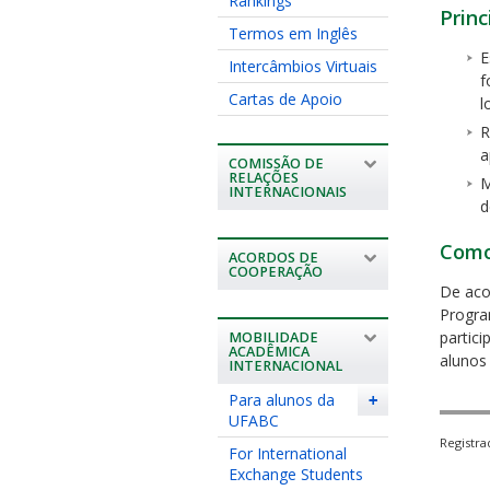
Rankings
Prin
Termos em Inglês
E
Intercâmbios Virtuais
f
Cartas de Apoio
l
R
a
COMISSÃO DE
RELAÇÕES
M
INTERNACIONAIS
d
Como
ACORDOS DE
COOPERAÇÃO
De aco
Progra
partic
MOBILIDADE
ACADÊMICA
alunos 
INTERNACIONAL
Para alunos da
+
UFABC
Registr
For International
Exchange Students