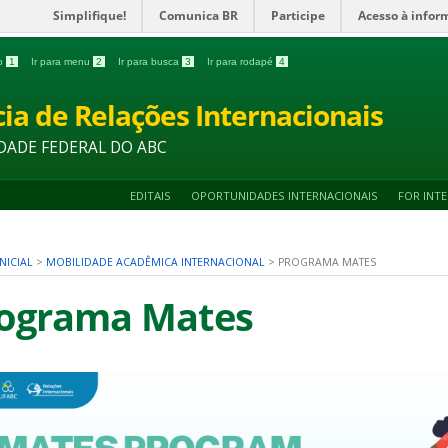
Simplifique!
Comunica BR
Participe
Acesso à infor
do
1
Ir para menu
2
Ir para busca
3
Ir para rodapé
4
ia de Relações Internacionais
DADE FEDERAL DO ABC
EDITAIS
OPORTUNIDADES INTERNACIONAIS
FOR INT
NICIAL
>
MOBILIDADE ACADÊMICA INTERNACIONAL
>
PROGRAMA MATES
ograma Mates