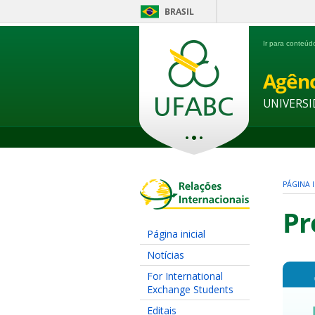
BRASIL
Ir para conteú
Agênc
UNIVERSI
PÁGINA I
Pr
Página inicial
Notícias
For International
Exchange Students
Editais