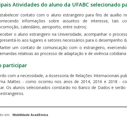
cipais Atividades do aluno da UFABC selecionado 
stabelecer contato com o aluno estrangeiro para fins de auxílio 
ornecendo informações sobre assuntos de interesse, tais c
ocomoção, calendário, aeroporto, entre outros;
eceber o aluno estrangeiro na Universidade, acompanhar o proces
presentá-lo aos lugares e setores necessários para o desempenho d
anter um contato de comunicação com o estrangeiro, exercendo 
emandas relativas ao processo de adaptação e de vivência cotidiana
 participar
rdo com a necessidade, a Assessoria de Relações Internacionais publ
ma Mattes - como ocorreu nos anos de 2014, 2016 e 2018 - com 
ipar. Os alunos selecionados constarão no Banco de Dados e ser
estrangeiros.
ado em:
Mobilidade Acadêmica