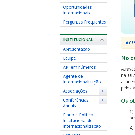
Oportunidades
Internacionais
Perguntas Frequentes
INSTITUCIONAL
ACE
Apresentação
No q
Equipe
ARI em números
Atravé
na UFA
Agente de
acadêm
Internacionalização
pelos 
Associações
+
Os o
Conferências
+
Anuais
1)
Plano e Política
pr
Institucional de
Internacionalização
2)