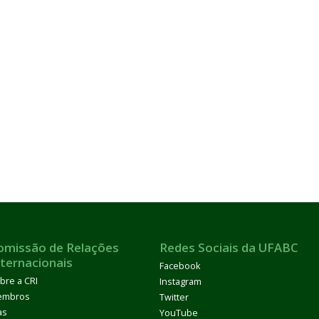
omissão de Relações
Redes Sociais da UFABC
nternacionais
Facebook
bre a CRI
Instagram
embros
Twitter
as
YouTube