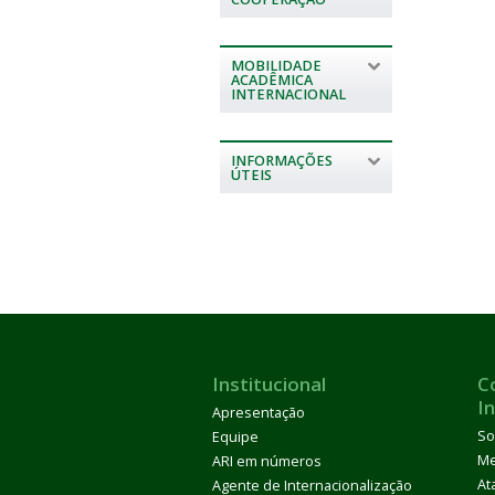
MOBILIDADE
ACADÊMICA
INTERNACIONAL
INFORMAÇÕES
ÚTEIS
Institucional
C
I
Apresentação
So
Equipe
M
ARI em números
At
Agente de Internacionalização