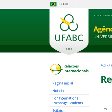
BRASIL
Ir para conteú
Agênc
UNIVERSI
PÁGINA I
Re
Página inicial
Notícias
For International
Exchange Students
Editais