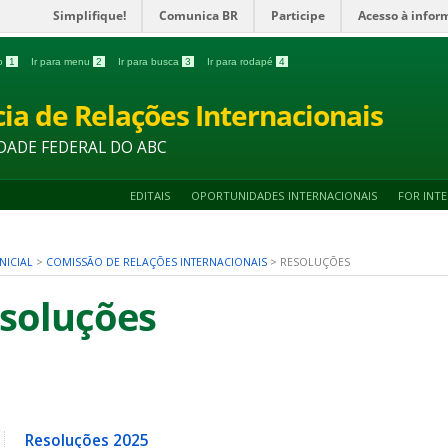
Simplifique!
Comunica BR
Participe
Acesso à infor
do
1
Ir para menu
2
Ir para busca
3
Ir para rodapé
4
ia de Relações Internacionais
DADE FEDERAL DO ABC
EDITAIS
OPORTUNIDADES INTERNACIONAIS
FOR INT
NICIAL
>
COMISSÃO DE RELAÇÕES INTERNACIONAIS
>
RESOLUÇÕES
soluções
Resoluções 2025