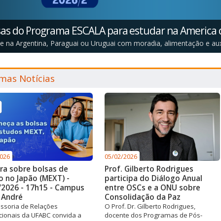
sas do Programa ESCALA para estudar na America 
e na Argentina, Paraguai ou Uruguai com moradia, alimentação e auxí
imas Notícias
2026
05/02/2026
ra sobre bolsas de
Prof. Gilberto Rodrigues
o no Japão (MEXT) -
participa do Diálogo Anual
/2026 - 17h15 - Campus
entre OSCs e a ONU sobre
 André
Consolidação da Paz
ssoria de Relações
O Prof. Dr. Gilberto Rodrigues,
cionais da UFABC convida a
docente dos Programas de Pós-