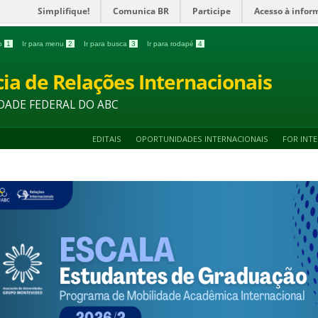
Simplifique!
Comunica BR
Participe
Acesso à infor
do
1
Ir para menu
2
Ir para busca
3
Ir para rodapé
4
ia de Relações Internacionais
DADE FEDERAL DO ABC
EDITAIS
OPORTUNIDADES INTERNACIONAIS
FOR INT