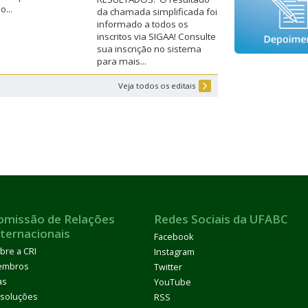
...
da chamada simplificada foi
informado a todos os
inscritos via SIGAA! Consulte
sua inscrição no sistema
para mais...
Veja todos os editais
omissão de Relações
Redes Sociais da UFABC
nternacionais
Facebook
bre a CRI
Instagram
embros
Twitter
as
YouTube
soluções
RSS