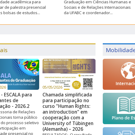
dade acadêmica para
Graduação em Ciências Humanas e
par de palestra presencial
Sociais e de Relações Internacionais
s bolsas de estudos...
da UFABC e coordenador...
ais
Mobilidad
2026
05/05/2026
- ESCALA para
Chamada simplificada
antes de
para participação no
ação - 2026.2
curso "Human Rights:
an introduction" em
ssoria de Relações
cionais torna público
cooperação com a
l do processo seletivo
University of Tübingen
rticipação em
(Alemanha) – 2026
ade presencial no
RESULTADOS: O resultado