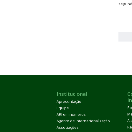
segundo
Institucional
C
I
Apresentação
So
Equipe
M
ARI em números
At
Agente de Internacionalização
Re
Associações