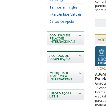
Rankings
comuni
partici
Termos em Inglês
sobre a
Intercâmbios Virtuais
Cartas de Apoio
COMISSÃO DE
Edit
RELAÇÕES
INTERNACIONAIS
ACORDOS DE
COOPERAÇÃO
11/05/
MOBILIDADE
AUGM 
ACADÊMICA
Estud
INTERNACIONAL
Gradu
A Asse
Interna
INFORMAÇÕES
o edita
ÚTEIS
para pa
mobilid