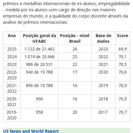
prêmios e medalhas internacionais de ex-alunos, empregabilidade
- medida por ex-alunos com cargo de direção nas maiores
empresas do mundo, e a qualidade do corpo docente através da
análise de prêmios internacionais.
Ano
Posição geral da
Posição - nível
Base de
Score
UFABC
Brasil
dados
2025
1.122 de 21.462
26
2023
69,9
2024
1.074 de 20.966
25
2022
70,1
2023
986 de 20.531
22
2021
70,5
2022-
940 de 19.788
17
2020
70,6
2023
2021-
896 de 19.788
16
2019
70,9
2022
2020-
906
16
2018
70,9
2021
2019-
958
20
2017
70,7
2020
U
S News and World Report