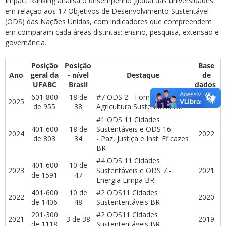
Impact Ranking analisa o desempenho global das universidades
em relação aos 17 Objetivos de Desenvolvimento Sustentável
(ODS) das Nações Unidas, com indicadores que compreendem
em comparam cada áreas distintas: ensino, pesquisa, extensão e
governância.
Posição
Posição
Base
Ano
geral da
- nível
Destaque
de
UFABC
Brasil
dados
601-800
18 de
#7 ODS 2 - Fome Zero e
2025
2023
de 955
38
Agricultura Sustentável BR
#1 ODS 11 Cidades
401-600
18 de
Sustentáveis e ODS 16
2024
2022
de 803
34
- Paz, Justiça e Inst. Eficazes
BR
#4 ODS 11 Cidades
401-600
10 de
2023
Sustentáveis e ODS 7 -
2021
de 1591
47
Energia Limpa BR
401-600
10 de
#2 ODS11 Cidades
2022
2020
de 1406
48
Sustententáveis BR
201-300
#2 ODS11 Cidades
2021
3 de 38
2019
de 1118
Sustententáveis BR