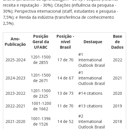
receita e reputação - 30%); Citações (influência da pesquisa -
30%); Perspectiva internacional (staff, estudantes e pesquisa -
7,5%); e Renda da indústria (transferência de conhecimento
2,5%)
.
Posição
Posição -
Base
Ano-
Geral da
nível
Destaque
de
Publicação
UFABC
Brasil
Dados
#1
1201-1500
2025-2024
17 de 70
International
2022
de 2855
Outlook Brasil
#1
1201-1500
2024-2023
14 de 67
International
2021
de 2671
Outlook Brasil
1201-1500
2023-2022
13 de 73
#14 citations
2020
de 2325
1001-1200
2022-2021
11 de 70
#13 citations
2019
de 1662
#2
1001-1396
2021-2020
14 de 52
International
2018
de 1526
Outlook Brasil