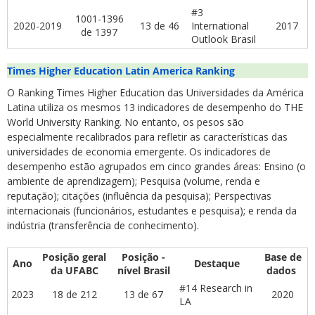
#3
1001-1396
2020-2019
13 de 46
International
2017
de 1397
Outlook Brasil
Times Higher Education Latin America Ranking
O Ranking Times Higher Education das Universidades da América
Latina utiliza os mesmos 13 indicadores de desempenho do THE
World University Ranking. No entanto, os pesos são
especialmente recalibrados para refletir as características das
universidades de economia emergente. Os indicadores de
desempenho estão agrupados em cinco grandes áreas: Ensino (o
ambiente de aprendizagem); Pesquisa (volume, renda e
reputação); citações (influência da pesquisa); Perspectivas
internacionais (funcionários, estudantes e pesquisa); e renda da
indústria (transferência de conhecimento).
Posição geral
Posição -
Base de
Ano
Destaque
da UFABC
nível Brasil
dados
#14 Research in
2023
18 de 212
13 de 67
2020
LA