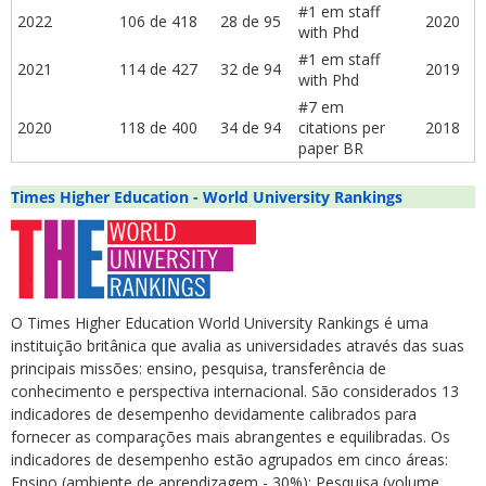
#1 em staff
2022
106 de 418
28 de 95
2020
with Phd
#1 em staff
2021
114 de 427
32 de 94
2019
with Phd
#7 em
2020
118 de 400
34 de 94
citations per
2018
paper BR
Times Higher Education - World University Rankings
O Times Higher Education World University Rankings é uma
instituição britânica que avalia as universidades através das suas
principais missões: ensino, pesquisa, transferência de
conhecimento e perspectiva internacional. São considerados 13
indicadores de desempenho devidamente calibrados para
fornecer as comparações mais abrangentes e equilibradas. Os
indicadores de desempenho estão agrupados em cinco áreas:
Ensino (ambiente de aprendizagem - 30%); Pesquisa (volume,