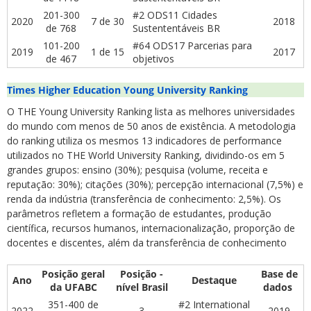
201-300
#2 ODS11 Cidades
2020
7 de 30
2018
de 768
Sustententáveis BR
101-200
#64 ODS17 Parcerias para
2019
1 de 15
2017
de 467
objetivos
Times Higher Education Young University Ranking
O THE Young University Ranking lista as melhores universidades
do mundo com menos de 50 anos de existência. A metodologia
do ranking utiliza os mesmos 13 indicadores de performance
utilizados no THE World University Ranking, dividindo-os em 5
grandes grupos: ensino (30%); pesquisa (volume, receita e
reputação: 30%); citações (30%); percepção internacional (7,5%) e
renda da indústria (transferência de conhecimento: 2,5%). Os
parâmetros refletem a formação de estudantes, produção
científica, recursos humanos, internacionalização, proporção de
docentes e discentes, além da transferência de conhecimento
Posição geral
Posição -
Base de
Ano
Destaque
da UFABC
nível Brasil
dados
351-400 de
#2 International
2022
3
2019