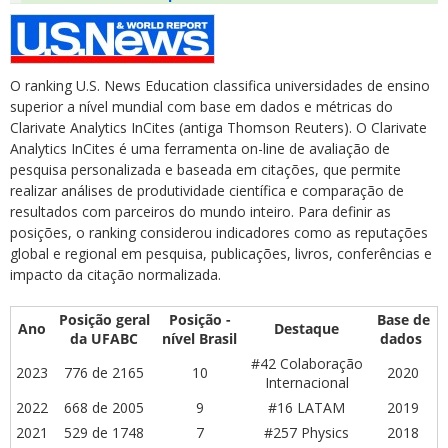
O ranking U.S. News Education classifica universidades de ensino
superior a nível mundial com base em dados e métricas do
Clarivate Analytics InCites (antiga Thomson Reuters). O Clarivate
Analytics InCites é uma ferramenta on-line de avaliação de
pesquisa personalizada e baseada em citações, que permite
realizar análises de produtividade científica e comparação de
resultados com parceiros do mundo inteiro. Para definir as
posições, o ranking considerou indicadores como as reputações
global e regional em pesquisa, publicações, livros, conferências e
impacto da citação normalizada.
Posição geral
Posição -
Base de
Ano
Destaque
da UFABC
nível Brasil
dados
#42 Colaboração
2023
776 de 2165
10
2020
Internacional
2022
668 de 2005
9
#16 LATAM
2019
2021
529 de 1748
7
#257 Physics
2018