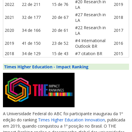
#20 Research in
2022
22 de 211
15 de 76
2019
LA
#27 Research in
2021
32 de 177
20 de 67
2018
LA
#22 Research in
2020
34 de 166
20 de 61
2017
LA
#4 International
2019
41 de 150
23 de 52
2016
Outlook BR
2018
34 de 129
15 de 43
#7 citation BR
2015
Times Higher Education - Impact Ranking
A Universidade Federal do ABC foi participante inaugurau da 1º
edição do ranking
Times Higher Education Innovation
, publicada
em 2019, quando conquistou a 1º posição no Brasil. O THE