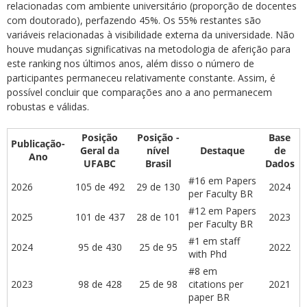
relacionadas com ambiente universitário (proporção de docentes
com doutorado), perfazendo 45%. Os 55% restantes são
variáveis relacionadas à visibilidade externa da universidade. Não
houve mudanças significativas na metodologia de aferição para
este ranking nos últimos anos, além disso o número de
participantes permaneceu relativamente constante. Assim, é
possível concluir que comparações ano a ano permanecem
robustas e válidas.
Posição
Posição -
Base
Publicação-
Geral da
nível
Destaque
de
Ano
UFABC
Brasil
Dados
#16 em Papers
2026
105 de 492
29 de 130
2024
per Faculty BR
#12 em Papers
2025
101 de 437
28 de 101
2023
per Faculty BR
#1 em staff
2024
95 de 430
25 de 95
2022
with Phd
#8 em
2023
98 de 428
25 de 98
citations per
2021
paper BR