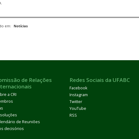
.
ado em:
Notícias
omissão de Relações
Redes Sociais da UFABC
nternacionais
Facebook
bre a CRI
Instagram
embros
Twitter
as
YouTube
soluções
RSS
lendário de Reuniões
os decisórios