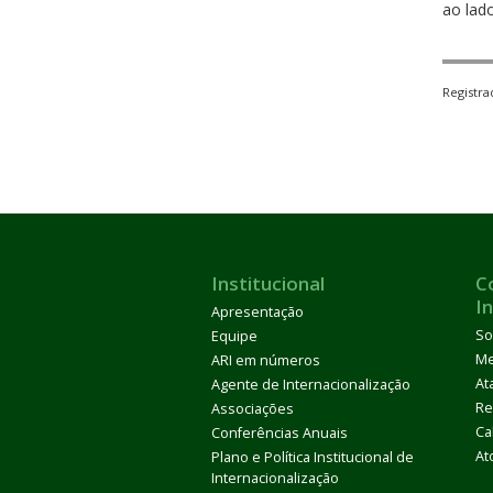
ao lado
Registr
Institucional
C
I
Apresentação
So
Equipe
M
ARI em números
At
Agente de Internacionalização
Re
Associações
Ca
Conferências Anuais
At
Plano e Política Institucional de
Internacionalização