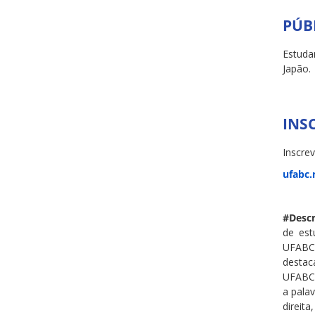
PÚB
Estuda
Japão.
INS
Inscre
ufabc.
#Descr
de est
UFABC 
destac
UFABC 
a pala
direit