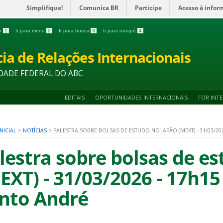
Simplifique!
Comunica BR
Participe
Acesso à infor
do
1
Ir para menu
2
Ir para busca
3
Ir para rodapé
4
ia de Relações Internacionais
DADE FEDERAL DO ABC
EDITAIS
OPORTUNIDADES INTERNACIONAIS
FOR INT
NICIAL
>
NOTÍCIAS
>
PALESTRA SOBRE BOLSAS DE ESTUDO NO JAPÃO (MEXT) - 31/03/20
lestra sobre bolsas de e
EXT) - 31/03/2026 - 17h1
nto André