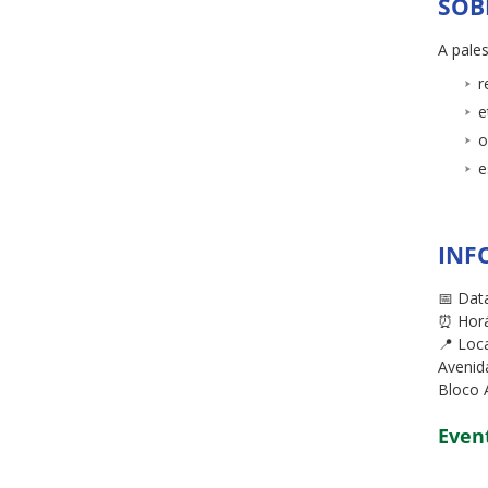
SOB
A pale
r
e
o
e
INF
📅 Data
⏰ Horá
📍 Loc
Avenid
Bloco A
Even