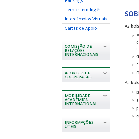
Rankings
Termos em Inglês
SOB
Intercâmbios Virtuais
As bol
Cartas de Apoio
P
d
COMISSÃO DE
d
RELAÇÕES
INTERNACIONAIS
G
E
O
ACORDOS DE
COOPERAÇÃO
As bol
i
MOBILIDADE
ACADÊMICA
a
INTERNACIONAL
p
c
INFORMAÇÕES
ÚTEIS