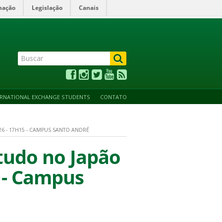
mação
Legislação
Canais
ALTO CONTRASTE
ACESSIBILIDADE
MAPA DO SITE
ERNATIONAL EXCHANGE STUDENTS
CONTATO
26 - 17H15 - CAMPUS SANTO ANDRÉ
studo no Japão
5 - Campus