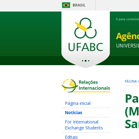
BRASIL
Ir para conteú
Agênc
UNIVERSI
PÁGINA I
Pa
Página inicial
(M
Notícias
Sa
For International
Exchange Students
Editais