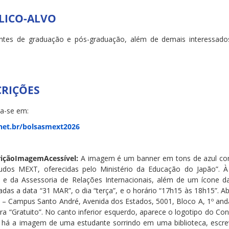
LICO-ALVO
ntes de graduação e pós-graduação, além de demais interessado
CRIÇÕES
va-se em:
net.br/bolsasmext2026
içãoImagemAcessível:
A imagem é um banner em tons de azul com 
udos MEXT, oferecidas pelo Ministério da Educação do Japão”. 
e da Assessoria de Relações Internacionais, além de um ícone da
adas a data “31 MAR”, o dia “terça”, e o horário “17h15 às 18h15”. A
– Campus Santo André, Avenida dos Estados, 5001, Bloco A, 1º anda
vra “Gratuito”. No canto inferior esquerdo, aparece o logotipo do C
a, há a imagem de uma estudante sorrindo em uma biblioteca, es