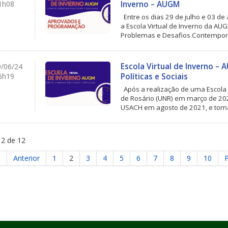
1h08
Inverno – AUGM
Entre os dias 29 de julho e 03 de
a Escola Virtual de Inverno da AU
Problemas e Desafios Contemporâ
Escola Virtual de Inverno –
/06/24
6h19
Políticas e Sociais
Após a realização de uma Escola 
de Rosário (UNR) em março de 202
USACH em agosto de 2021, e toma
 2 de 12
o
Anterior
1
2
3
4
5
6
7
8
9
10