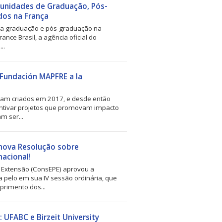
tunidades de Graduação, Pós-
dos na França
ara graduação e pós-graduação na
nce Brasil, a agência oficial do
..
 Fundación MAPFRE a la
am criados em 2017, e desde então
entivar projetos que promovam impacto
m ser...
 nova Resolução sobre
acional!
 Extensão (ConsEPE) aprovou a
 pelo em sua IV sessão ordinária, que
rimento dos...
: UFABC e Birzeit University