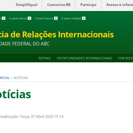
Simplifique!
Comunica BR
Participe
Acesso à infor
do
1
Ir para menu
2
Ir para busca
3
Ir para rodapé
4
ia de Relações Internacionais
DADE FEDERAL DO ABC
EDITAIS
OPORTUNIDADES INTERNACIONAIS
FOR INT
NICIAL
>
NOTÍCIAS
tícias
tualização: Terça, 07 Abril 2026 15:14