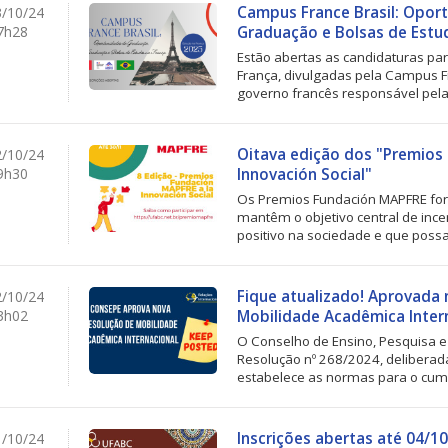
Campus France Brasil: Opor
/10/24
7h28
Graduação e Bolsas de Estu
Estão abertas as candidaturas p
França, divulgadas pela Campus Fra
governo francês responsável pela.
Oitava edição dos "Premios
/10/24
9h30
Innovación Social"
Os Premios Fundación MAPFRE for
mantêm o objetivo central de inc
positivo na sociedade e que possa
Fique atualizado! Aprovada
/10/24
3h02
Mobilidade Acadêmica Intern
O Conselho de Ensino, Pesquisa e
Resolução nº 268/2024, deliberada
estabelece as normas para o cump
Inscrições abertas até 04/10
/10/24