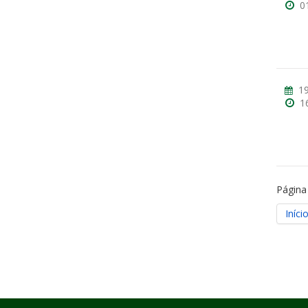
0
19
1
Página
Iníci