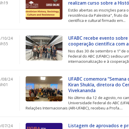
6h19
realizam curso sobre a Histó
Estão abertas as inscrições para o 
resistência da Palestina", fruto 
científica e cultural firmado em...
UFABC recebe evento sobre 
/10/24
5h55
cooperação científica com 
Nos dias 30 de setembro e 1º de 
Federal do ABC (UFABC) sediou um
internacionalização e à cooperação 
UFABC comemora “Semana da 
/08/24
6h01
Kiran Shukla, diretora do Ce
Vivekananda
No último dia 12 de agosto, no 
Universidade Federal do ABC (UFA
Relações Internacionais (ARI-UFABC), recebeu a Profa....
Listagem de aprovados e pr
/07/24