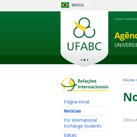
BRASIL
Ir para conteú
Agênc
UNIVERSI
PÁGINA I
No
Página inicial
Notícias
For International
Última A
Exchange Students
Editais