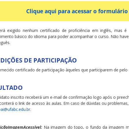
Clique aqui para acessar o formulário 
rá exigido nenhum certificado de proficiência em inglês, mas 
imento básico do idioma para poder acompanhar o curso. Não haver
uguês.
DIÇÕES DE PARTICIPAÇÃO
ornecido certificado de participação àqueles que participarem de pel
ULTADO
idato inscrito receberá um e-mail de confirmação logo após o preech
 conterá o link de acesso às aulas. Em caso de dúvidas ou problemas
eai@ufabc.edu.br
.
içãoImagemAcessível:
Na imagem do topo, o fundo da imagem m