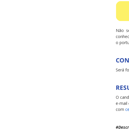
Não se
conhec
o port
CON
Será f
RES
O cand
e-mail
com
c
#Descr