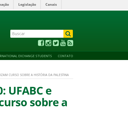
mação
Legislação
Canais
ALTO CONTRASTE
ACESSIBILIDADE
MAPA DO SITE
ERNATIONAL EXCHANGE STUDENTS
CONTATO
ALIZAM CURSO SOBRE A HISTÓRIA DA PALESTINA
0: UFABC e
 curso sobre a