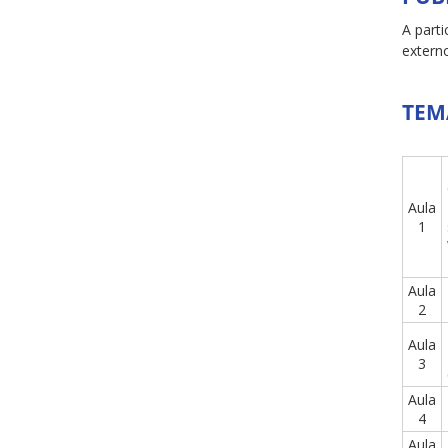
A part
extern
TEM
Aula
1
Aula
2
Aula
3
Aula
4
Aula