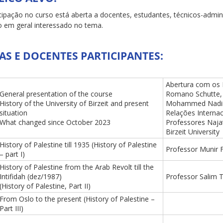
icipação no curso está aberta a docentes, estudantes, técnicos-admin
o em geral interessado no tema.
AS E DOCENTES PARTICIPANTES:
Abertura com os 
General presentation of the course
Romano Schutte
History of the University of Birzeit and present
Mohammed Nadi
situation
Relações Internac
What changed since October 2023
Professores Naja
Birzeit University
History of Palestine till 1935 (History of Palestine
Professor Munir F
– part I)
History of Palestine from the Arab Revolt till the
Intifidah (dez/1987)
Professor Salim 
(History of Palestine, Part II)
From Oslo to the present (History of Palestine –
Part III)