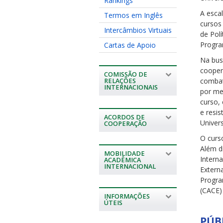
Rankings
A esca
Termos em Inglês
cursos
Intercâmbios Virtuais
de Polí
Progra
Cartas de Apoio
Na busc
cooper
COMISSÃO DE
combat
RELAÇÕES
INTERNACIONAIS
por me
curso, 
e resi
ACORDOS DE
Univers
COOPERAÇÃO
O curs
Além d
MOBILIDADE
Intern
ACADÊMICA
INTERNACIONAL
Extern
Progra
(CACE) 
INFORMAÇÕES
ÚTEIS
PÚB