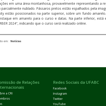
uções em uma área montanhosa, provavelmente representando a regi
 parcialmente nublado. Pássaros pretos estão espalhados pela imag
sity estão posicionados na parte superior, sobre um fundo amarelo
staque em amarelo para o curso e datas. Na parte inferior, es
ER 2024", indicando que o curso será realizado online.
ado em:
Notícias
omissão de Relações
Redes Sociais da UFABC
nternacionais
Facebook
bre a CRI
Instagram
embros
Twitter
as
YouTube