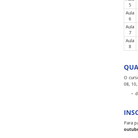
5
Aula
6
Aula
7
Aula
8
QUA
O curso
08, 10,
d
INS
Para p
outubr