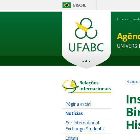
BRASIL
Ir para conteú
Agênc
UNIVERSI
PÁGINA I
In
Página inicial
Bi
Notícias
Hi
For International
Exchange Students
Editais