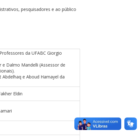
istrativos, pesquisadores e ao público
Professores da UFABC Giorgio
,
r
e Dalmo Mandelli
(Assessor de
ionais).
t Abdelhaq e Aboud Hamayel da
akher Eldin
Tamari