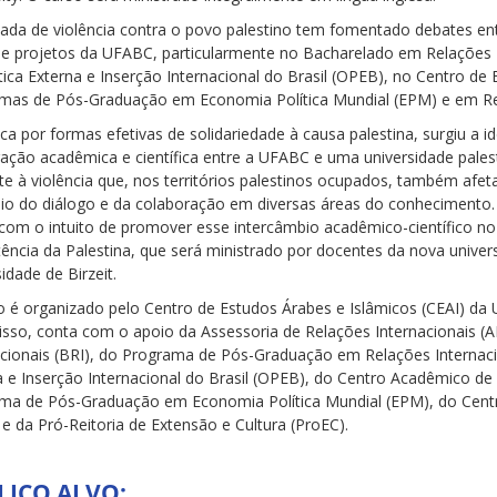
lada de violência contra o povo palestino tem fomentado debates en
 e projetos da UFABC, particularmente no Bacharelado em Relações I
tica Externa e Inserção Internacional do Brasil (OPEB), no Centro de
mas de Pós-Graduação em Economia Política Mundial (EPM) e em Rela
a por formas efetivas de solidariedade à causa palestina, surgiu a id
ação acadêmica e científica entre a UFABC e uma universidade palesti
e à violência que, nos territórios palestinos ocupados, também afet
io do diálogo e da colaboração em diversas áreas do conhecimento. 
com o intuito de promover esse intercâmbio acadêmico-científico no e
stência da Palestina, que será ministrado por docentes da nova unive
idade de Birzeit.
o é organizado pelo Centro de Estudos Árabes e Islâmicos (CEAI) da U
isso, conta com o apoio da Assessoria de Relações Internacionais (
acionais (BRI), do Programa de Pós-Graduação em Relações Internacio
a e Inserção Internacional do Brasil (OPEB), do Centro Acadêmico de 
ma de Pós-Graduação em Economia Política Mundial (EPM), do Cent
e da Pró-Reitoria de Extensão e Cultura (ProEC).
LICO ALVO: