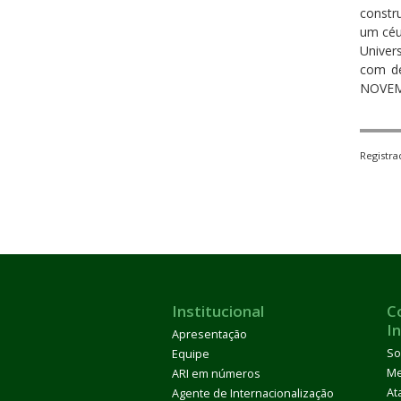
constr
um céu
Univer
com de
NOVEMB
Registr
Institucional
C
I
Apresentação
So
Equipe
M
ARI em números
At
Agente de Internacionalização