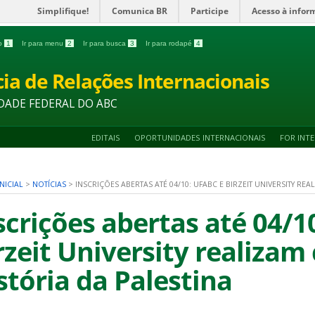
Simplifique!
Comunica BR
Participe
Acesso à infor
do
1
Ir para menu
2
Ir para busca
3
Ir para rodapé
4
ia de Relações Internacionais
DADE FEDERAL DO ABC
EDITAIS
OPORTUNIDADES INTERNACIONAIS
FOR INT
NICIAL
>
NOTÍCIAS
>
INSCRIÇÕES ABERTAS ATÉ 04/10: UFABC E BIRZEIT UNIVERSITY RE
scrições abertas até 04/1
rzeit University realizam
stória da Palestina