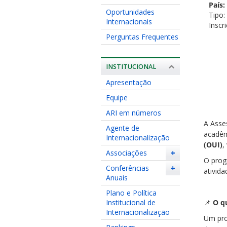
País:
Oportunidades
Tipo:
Internacionais
Inscr
Perguntas Frequentes
INSTITUCIONAL
Apresentação
Equipe
ARI em números
A Asse
Agente de
acadêm
Internacionalização
(OUI)
,
Associações
+
O prog
Conferências
+
ativida
Anuais
Plano e Política
Institucional de
📌
O qu
Internacionalização
Um pro