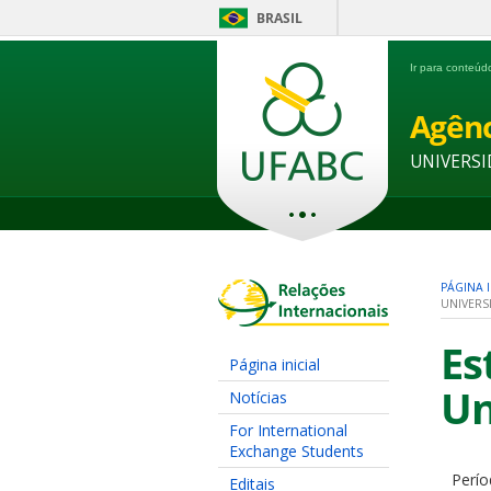
BRASIL
Ir para conteú
Agênc
UNIVERSI
PÁGINA I
UNIVERS
Es
Página inicial
Un
Notícias
For International
Exchange Students
Perío
Editais