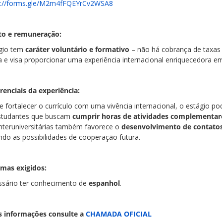
s://forms.gle/M2m4fFQEYrCv2WSA8
to e remuneração:
gio tem
caráter voluntário e formativo
– não há cobrança de taxas
ta e visa proporcionar uma experiência internacional enriquecedora e
renciais da experiência:
e fortalecer o currículo com uma vivência internacional, o estágio p
studantes que buscam
cumprir horas de atividades complementar
interuniversitárias também favorece o
desenvolvimento de contatos
ndo as possibilidades de cooperação futura.
omas exigidos:
ssário ter conhecimento de
espanhol
.
s informações consulte a
CHAMADA OFICIAL