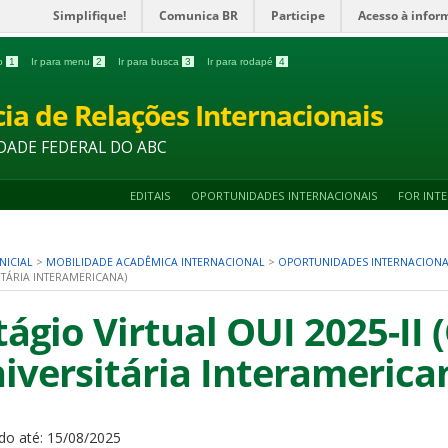
Simplifique!
Comunica BR
Participe
Acesso à infor
do
1
Ir para menu
2
Ir para busca
3
Ir para rodapé
4
ia de Relações Internacionais
DADE FEDERAL DO ABC
EDITAIS
OPORTUNIDADES INTERNACIONAIS
FOR INT
NICIAL
>
MOBILIDADE ACADÊMICA INTERNACIONAL
>
OPORTUNIDADES INTERNACIONA
ITÁRIA INTERAMERICANA)
tágio Virtual OUI 2025-II
iversitária Interamerica
do até:
15/08/2025