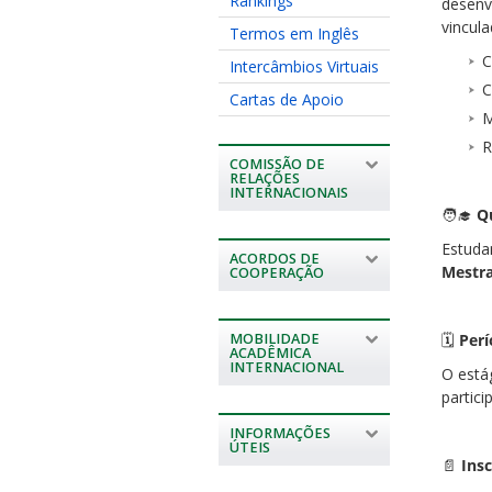
Rankings
desenv
vincul
Termos em Inglês
C
Intercâmbios Virtuais
C
Cartas de Apoio
M
R
COMISSÃO DE
RELAÇÕES
INTERNACIONAIS
🧑‍🎓
Q
Estuda
ACORDOS DE
Mestr
COOPERAÇÃO
MOBILIDADE
🗓
Perí
ACADÊMICA
INTERNACIONAL
O está
partic
INFORMAÇÕES
ÚTEIS
📄
Insc