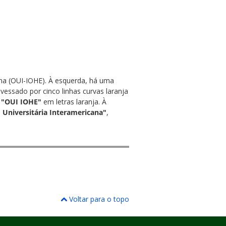
ana (OUI-IOHE). À esquerda, há uma
vessado por cinco linhas curvas laranja
s
"OUI IOHE"
em letras laranja. À
 Universitária Interamericana"
,
Voltar para o topo