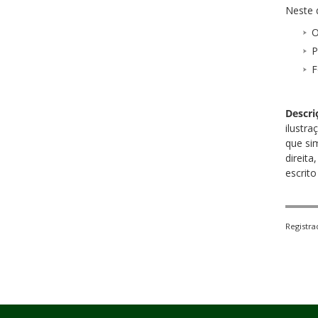
Neste 
O
P
F
Descri
ilustra
que si
direit
escrito
Registr