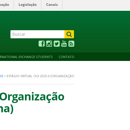
mação
Legislação
Canais
ALTO CONTRASTE
ACESSIBILIDADE
MAPA DO SITE
ERNATIONAL EXCHANGE STUDENTS
CONTATO
IS
>
ESTÁGIO VIRTUAL OUI 2025-II (ORGANIZAÇÃO
 (Organização
na)