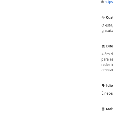
🌐
http
💡
Cus
O está
gratui
📚
Dife
Além d
para e
redes 
amplia
🗣
Idi
É nece
📘
Mai