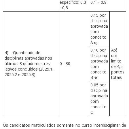
específico: 0,3
0,1 – 0,8
- 0,8
0,15 por
disciplina
aprovada
com
conceito
A
e
;
0,10 por
Até
4) Quantidade de
disciplina
um
disciplinas aprovadas nos
aprovada
limite
últimos 3 quadrimestres
0 - 30
com
de 4,5
letivos concluídos (2025.1,
conceito
pontos
2025.2 e 2025.3)
B
e
;
totais
0,05 por
disciplina
aprovada
com
conceito
C
Os candidatos matriculados somente no curso interdisciplinar de