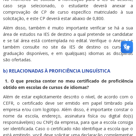
caso seja selecionado, o estudante deverá anexar a
comprovação de CP de curso específico matriculado à sua
solicitação, e este CP deverá estar abaixo de 0,800.
Além disso, também é muito importante verificar se há a sua
área de estudos na IES de destino a qual pretende se candidatar
e se tal área está contemplada no edital. Verifique o Anexo I e
também consulte no site da IES de destino os cursos de
graduação disponíveis, e em qual(quais) idiomas as disciplinas
são ofertadas.
b) RELACIONADAS À PROFICIÊNCIA LINGUÍSTICA
1.
O que precisa conter no meu certificado de proficiência
obtido em escolas de cursos de idiomas?
Além de estar explicitamente descrito o nível, de acordo com o
CEFR, o certificado deve ser emitido em papel timbrado pela
empresa e/ou com logotipo. Além disso, é importante constar o
nome da escola, endereço, assinatura fisíca ou digital do(s)
responsável(eis) ou CNPJ da empresa, para que a escola consiga
ser identificada. Caso o certificado não identifique a escola que o
está emitindo, você deve solicitar uma declaração complementar