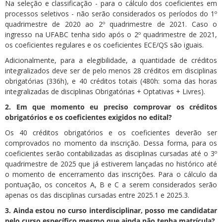
Na seleção e classificação - para o cálculo dos coeficientes em
processos seletivos - não serão considerados os períodos do 1º
quadrimestre de 2020 ao 2º quadrimestre de 2021. Caso o
ingresso na UFABC tenha sido após o 2º quadrimestre de 2021,
os coeficientes regulares e os coeficientes ECE/QS são iguais.
Adicionalmente, para a elegibilidade, a quantidade de créditos
integralizados deve ser de pelo menos 28 créditos em disciplinas
obrigatórias (336h), e 40 créditos totais (480h: soma das horas
integralizadas de disciplinas Obrigatórias + Optativas + Livres).
2.
Em que momento eu preciso comprovar os créditos
obrigatórios e os coeficientes exigidos no edital?
Os 40 créditos obrigatórios e os coeficientes deverão ser
comprovados no momento da inscrição. Dessa forma, para os
coeficientes serão contabilizadas as disciplinas cursadas até o 3º
quadrimestre de 2025 que já estiverem lançadas no histórico até
o momento de encerramento das inscrições. Para o cálculo da
pontuação, os conceitos A, B e C a serem considerados serão
apenas os das disciplinas cursadas entre 2025.1 e 2025.3.
3. Ainda estou no curso interdisciplinar, posso me candidatar
pelo curso específico mesmo que ainda não tenha matrícula?