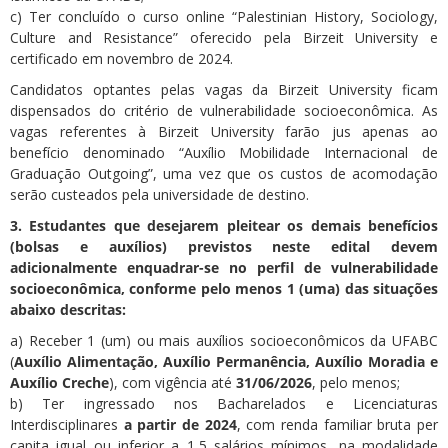
c) Ter concluído o curso online “Palestinian History, Sociology,
Culture and Resistance” oferecido pela Birzeit University e
certificado em novembro de 2024.
Candidatos optantes pelas vagas da Birzeit University ficam
dispensados do critério de vulnerabilidade socioeconômica. As
vagas referentes à Birzeit University farão jus apenas ao
benefício denominado “Auxílio Mobilidade Internacional de
Graduação Outgoing”, uma vez que os custos de acomodação
serão custeados pela universidade de destino.
3. Estudantes que desejarem pleitear os demais benefícios
(bolsas e auxílios) previstos neste edital devem
adicionalmente enquadrar-se no perfil de vulnerabilidade
socioeconômica, conforme pelo menos 1 (uma) das situações
abaixo descritas:
a) Receber 1 (um) ou mais auxílios socioeconômicos da UFABC
(
Auxílio Alimentação, Auxílio Permanência, Auxílio Moradia e
Auxílio Creche
), com vigência até
31/06/2026
, pelo menos;
b) Ter ingressado nos Bacharelados e Licenciaturas
Interdisciplinares
a partir de 2024
, com renda familiar bruta per
capita igual ou inferior a 1,5 salários mínimos, na modalidade