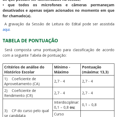
• que todos os microfones e câmeras permaneçam
desativados e apenas sejam acionados no momento em que
for chamado(a).
A gravação da Sessão de Leitura do Edital pode ser assistida
aqui
.
TABELA DE PONTUAÇÃO
Será composta uma pontuação para classificação de acordo
com a seguinte Tabela de pontuação:
Critérios de análise do
Mínimo -
Pontuação
Histórico Escolar
Máximo
(máxima: 13,3)
1) Coeficiente de
2,7 - 4
2,7 - 4
Aproveitamento (CA)
2) Coeficiente de
2,7 - 4
2,7 - 4
Rendimento (CR)
Interdisciplinar:
0,1 – 0,8
0,1 – 0,8
ou
;
3) CP do curso pelo qual
Curso
se candidata