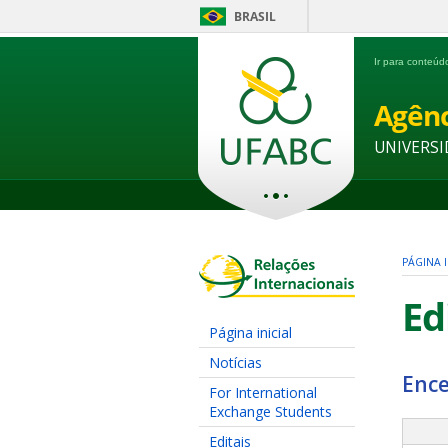
BRASIL
Ir para conteú
Agênc
UNIVERSI
PÁGINA I
Ed
Página inicial
Notícias
Ence
For International
Exchange Students
Editais