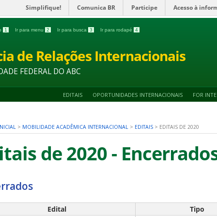
Simplifique!
Comunica BR
Participe
Acesso à infor
do
1
Ir para menu
2
Ir para busca
3
Ir para rodapé
4
ia de Relações Internacionais
DADE FEDERAL DO ABC
EDITAIS
OPORTUNIDADES INTERNACIONAIS
FOR INT
NICIAL
>
MOBILIDADE ACADÊMICA INTERNACIONAL
>
EDITAIS
>
EDITAIS DE 2020
itais de 2020 - Encerrado
rrados
Edital
Tipo