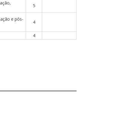
uação,
5
uação e pós-
4
4