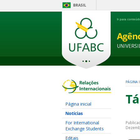
BRASIL
Ir para conteú
Agênc
UNIVERSI
PÁGINA I
Tá
Página inicial
Notícias
For International
Publica
Dezemb
Exchange Students
Editais