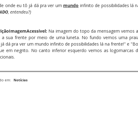
de onde eu tô já dá pra ver um
mundo
infinito de possibilidades lá
NDO
, entendeu?)
içãoImagemAcessível:
Na imagem do topo da mensagem vemos a s
 a sua frente por meio de uma luneta. No fundo vemos uma praia
 já dá pra ver um mundo infinito de possibilidades lá na frente!" e "
ue em negrito. No canto inferior esquerdo vemos as logomarcas 
cionais.
ado em:
Notícias