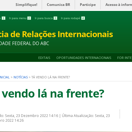
Simplifique!
Comunica BR
Participe
Acesso à infor
do
1
Ir para menu
2
Ir para busca
3
Ir para rodapé
4
ia de Relações Internacionais
DADE FEDERAL DO ABC
EDITAIS
OPORTUNIDADES INTERNACIONAIS
FOR INT
NICIAL
>
NOTÍCIAS
>
TÁ VENDO LÁ NA FRENTE?
 vendo lá na frente?
do: Sexta, 23 Dezembro 2022 14:16
|
Última Atualização: Sexta, 23
ro 2022 14:26