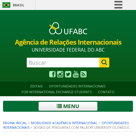
BRASIL
Simplifique!
Alto contraste
Acessibilidade
Mapa do site
Comunica BR
Participe
Agência de Relações Internacionais
Acesso à informação
UNIVERSIDADE FEDERAL DO ABC
Legislação
Canais
EDITAIS
OPORTUNIDADES INTERNACIONAIS
FOR INTERNATIONAL EXCHANGE STUDENTS
CONTATO
MENU
PÁGINA INICIAL
>
MOBILIDADE ACADÊMICA INTERNACIONAL
>
OPORTUNIDADES
INTERNACIONAIS
>
SESSÃO DE PERGUNTAS COM PALACKÝ UNIVERSITY OLOMOUC