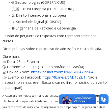
🌐 Geotecnologias (COPERNICUS)
🇪🇺 Cultura Europeia (EUROCULTURE)
⚖️ Direito Internacional e Europeu
📱 Sociedade Digital (DIGISOC)
⛽ Engenharia de Petróleo e Geoenergia
Sessão de perguntas e respostas com representantes dos
cursos.
Dicas práticas sobre o processo de admissão e custo de vida.
Dia e hora:
📅 Data: 23 de Fevereiro
🕔 Horário: 17:00 CET (13:00 no horário de Brasília)
💻 Link do Zoom:
https://cesnet.zoom.us/j/97664739564
👉 Evento no Facebook:
https://fb.me/e/6AD16ZEi1
(Não é
necessário se inscrever. Basta clicar no link no horário do evento
e participar!)
A Assessoria de Relações Internacionais atua na
divulgação desta oportunidade
,
não havendo responsabilidade institucional pelo custeio de quaisquer despesas,
tais como taxas de inscrição, passagens aéreas, hospedagem, seguros ou outros