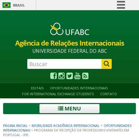
BRASIL
Simplifique!
Alto contraste
Acessibilidade
Mapa do site
Comunica BR
Participe
Agência de Relações Internacionais
Acesso à informação
UNIVERSIDADE FEDERAL DO ABC
Legislação
Canais
EDITAIS
OPORTUNIDADES INTERNACIONAIS
FOR INTERNATIONAL EXCHANGE STUDENTS
CONTATO
MENU
PÁGINA INICIAL
>
MOBILIDADE ACADÊMICA INTERNACIONAL
>
OPORTUNIDADES
INTERNACIONAIS
>
PROGRAMA DE RECEPÇÃO DE PROFESSORES VISITANTES EM
PORTUGAL - IPB