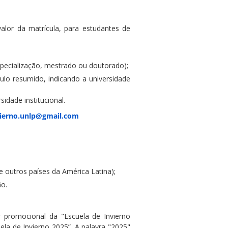
alor da matrícula, para estudantes de
pecialização, mestrado ou doutorado);
ulo resumido, indicando a universidade
idade institucional.
vierno.unlp@gmail.com
 outros países da América Latina);
ão.
romocional da "Escuela de Invierno
ela de Invierno 2025”. A palavra "2025"