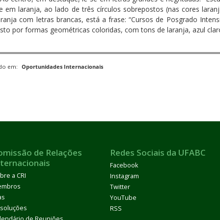
e em laranja, ao lado de três círculos sobrepostos (nas cores laran
laranja com letras brancas, está a frase: “Cursos de Posgrado Inten
to por formas geométricas coloridas, com tons de laranja, azul clar
ado em:
Oportunidades Internacionais
omissão de Relações
Redes Sociais da UFABC
nternacionais
Facebook
bre a CRI
Instagram
embros
Twitter
as
YouTube
soluções
RSS
lendário de Reuniões