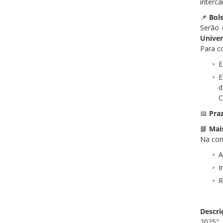
intercâ
📌
Bols
Serão
Unive
Para co
E
E
d
C
📅
Praz
📘
Mai
Na conv
A
I
R
Descr
2025".