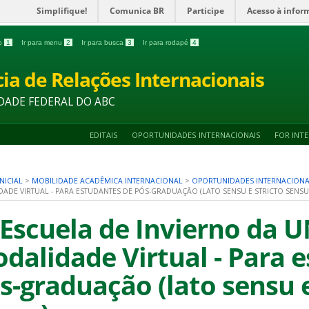
Simplifique!
Comunica BR
Participe
Acesso à infor
do
1
Ir para menu
2
Ir para busca
3
Ir para rodapé
4
ia de Relações Internacionais
DADE FEDERAL DO ABC
EDITAIS
OPORTUNIDADES INTERNACIONAIS
FOR INT
NICIAL
>
MOBILIDADE ACADÊMICA INTERNACIONAL
>
OPORTUNIDADES INTERNACIONA
ADE VIRTUAL - PARA ESTUDANTES DE PÓS-GRADUAÇÃO (LATO SENSU E STRICTO SENSU
 Escuela de Invierno da U
dalidade Virtual - Para 
s-graduação (lato sensu e