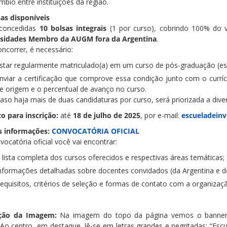
mbio entre instituições da região.
as disponíveis
 concedidas
10 bolsas integrais
(1 por curso), cobrindo 100% do v
rsidades Membro da AUGM fora da Argentina
.
ncorrer, é necessário:
star regularmente matriculado(a) em um curso de pós-graduação (es
nviar a certificação que comprove essa condição junto com o curríc
e origem e o percentual de avanço no curso.
aso haja mais de duas candidaturas por curso, será priorizada a divers
o para inscrição:
até
18 de julho de 2025
, por e-mail:
escueladein
s informações:
CONVOCATÓRIA OFICIAL
ocatória oficial você vai encontrar:
 lista completa dos cursos oferecidos e respectivas áreas temáticas;
nformações detalhadas sobre docentes convidados (da Argentina e de
equisitos, critérios de seleção e formas de contato com a organizaç
ição da Imagem:
Na imagem do topo da página vemos o banner p
 Ao centro, em destaque, lê-se em letras grandes e negritadas: “Escu