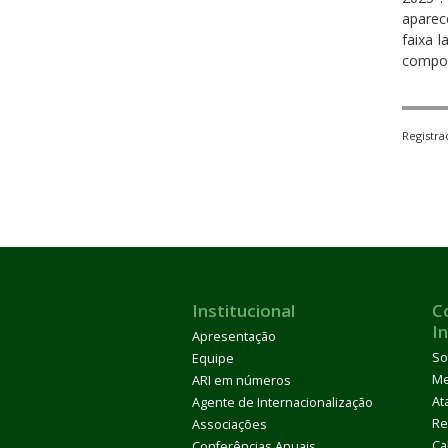
aparec
faixa 
compos
Registr
Institucional
C
I
Apresentação
So
Equipe
M
ARI em números
At
Agente de Internacionalização
Re
Associações
Ca
Conferências Anuais