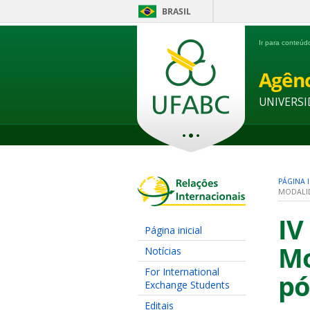
BRASIL
Ir para conteú
Agênc
UNIVERSI
PÁGINA I
MODALID
IV
Página inicial
Mo
Notícias
For International
pó
Exchange Students
Editais