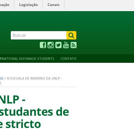
mação
Legislação
Canais
ALTO CONTRASTE
ACESSIBILIDADE
MAPA DO SITE
ERNATIONAL EXCHANGE STUDENTS
CONTATO
IS
>
IV ESCUELA DE INVIERNO DA UNLP -
)
NLP -
estudantes de
 stricto