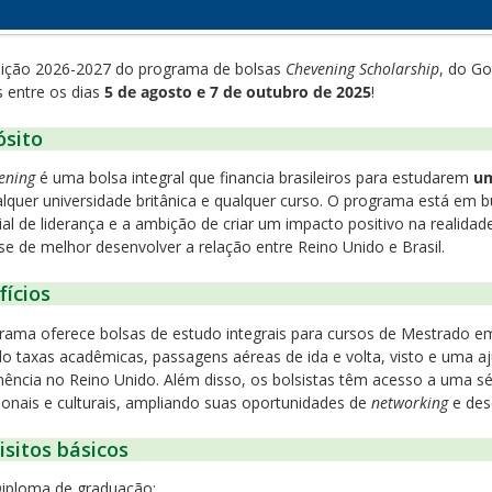
dição 2026-2027 do programa de bolsas
Chevening Scholarship
, do Go
s entre os dias
5 de agosto e 7 de outubro de 2025
!
ósito
ening
é uma bolsa integral que financia brasileiros para estudarem
um
lquer universidade britânica e qualquer curso. O programa está em b
al de liderança e a ambição de criar um impacto positivo na realidad
se de melhor desenvolver a relação entre Reino Unido e Brasil.
ícios
rama oferece bolsas de estudo integrais para cursos de Mestrado em 
ndo taxas acadêmicas, passagens aéreas de ida e volta, visto e uma a
ência no Reino Unido. Além disso, os bolsistas têm acesso a uma s
sionais e culturais, ampliando suas oportunidades de
networking
e des
sitos básicos
iploma de graduação;