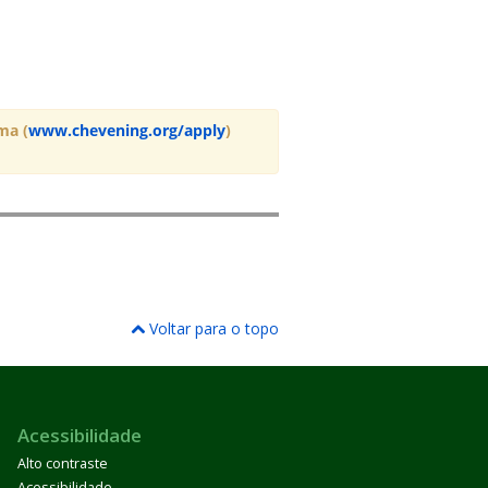
ma (
www.chevening.org/apply
)
Voltar para o topo
Acessibilidade
Alto contraste
Acessibilidade