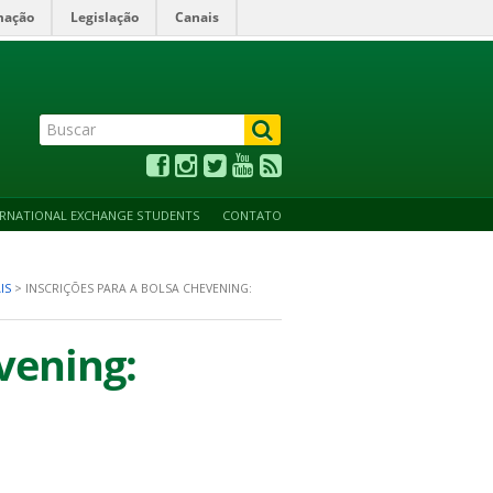
mação
Legislação
Canais
ALTO CONTRASTE
ACESSIBILIDADE
MAPA DO SITE
ERNATIONAL EXCHANGE STUDENTS
CONTATO
IS
>
INSCRIÇÕES PARA A BOLSA CHEVENING:
vening: