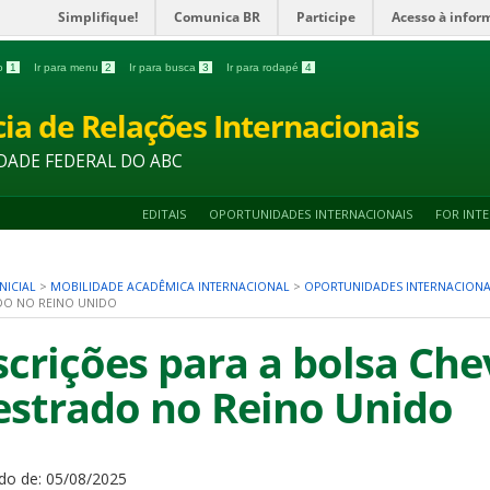
Simplifique!
Comunica BR
Participe
Acesso à infor
do
1
Ir para menu
2
Ir para busca
3
Ir para rodapé
4
ia de Relações Internacionais
DADE FEDERAL DO ABC
EDITAIS
OPORTUNIDADES INTERNACIONAIS
FOR INT
NICIAL
>
MOBILIDADE ACADÊMICA INTERNACIONAL
>
OPORTUNIDADES INTERNACIONA
DO NO REINO UNIDO
scrições para a bolsa Che
strado no Reino Unido
do de:
05/08/2025