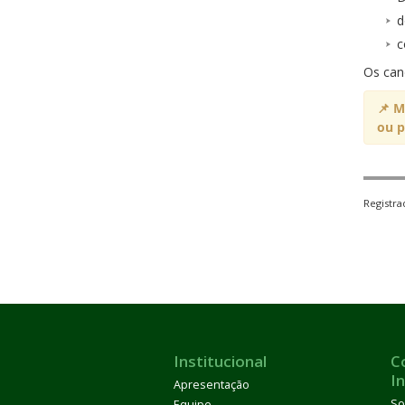
d
c
Os can
📌 M
ou p
Registr
Institucional
C
I
Apresentação
So
Equipe