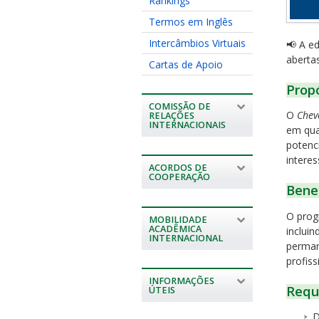
Rankings
Termos em Inglês
Intercâmbios Virtuais
📢 A e
aberta
Cartas de Apoio
Prop
COMISSÃO DE
O
Chev
RELAÇÕES
INTERNACIONAIS
em qua
potenci
interes
ACORDOS DE
COOPERAÇÃO
Benef
O prog
MOBILIDADE
ACADÊMICA
inclui
INTERNACIONAL
perman
profis
INFORMAÇÕES
Requi
ÚTEIS
D