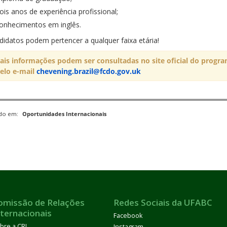
ois anos de experiência profissional;
onhecimentos em inglês.
didatos podem pertencer a qualquer faixa etária!
ais informações podem ser consultadas no site oficial do progra
elo e-mail
chevening.brazil@fcdo.gov.uk
ado em:
Oportunidades Internacionais
omissão de Relações
Redes Sociais da UFABC
nternacionais
Facebook
bre a CRI
Instagram