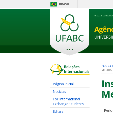
BRASIL
Ir para conteú
Agênc
UNIVERSI
PÁGINA I
MESTRA
In
Página inicial
Me
Notícias
For International
Exchange Students
Perío
Editais