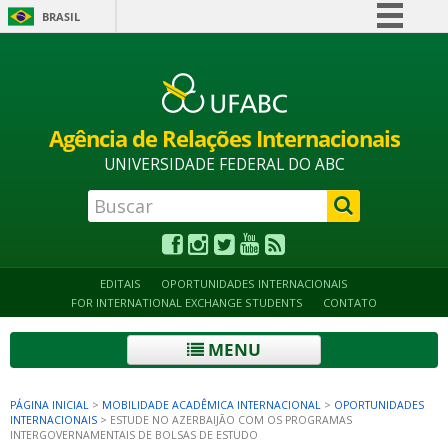
BRASIL
Simplifique!
Alto contraste
Acessibilidade
Mapa do site
Comunica BR
Participe
Agência de Relações Internacionais
Acesso à informação
UNIVERSIDADE FEDERAL DO ABC
Legislação
Canais
EDITAIS
OPORTUNIDADES INTERNACIONAIS
FOR INTERNATIONAL EXCHANGE STUDENTS
CONTATO
MENU
PÁGINA INICIAL
>
MOBILIDADE ACADÊMICA INTERNACIONAL
>
OPORTUNIDADES
INTERNACIONAIS
>
ESTUDE NO AZERBAIJÃO COM OS PROGRAMAS
INTERGOVERNAMENTAIS DE BOLSAS DE ESTUDO