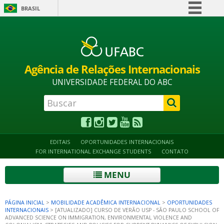
BRASIL
Simplifique!
Alto contraste
Acessibilidade
Mapa do site
Comunica BR
Participe
Agência de Relações Internacionais
Acesso à informação
UNIVERSIDADE FEDERAL DO ABC
Legislação
Canais
EDITAIS
OPORTUNIDADES INTERNACIONAIS
FOR INTERNATIONAL EXCHANGE STUDENTS
CONTATO
MENU
PÁGINA INICIAL
>
MOBILIDADE ACADÊMICA INTERNACIONAL
>
OPORTUNIDADES
INTERNACIONAIS
>
[ATUALIZADO] CURSO DE VERÃO USP - SÃO PAULO SCHOOL OF
ADVANCED SCIENCE ON IMMIGRATION, ENVIRONMENTAL VIOLENCE AND