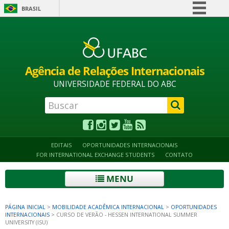
BRASIL
Simplifique!
Alto contraste
Acessibilidade
Mapa do site
Comunica BR
Participe
Agência de Relações Internacionais
Acesso à informação
UNIVERSIDADE FEDERAL DO ABC
Legislação
Canais
EDITAIS
OPORTUNIDADES INTERNACIONAIS
FOR INTERNATIONAL EXCHANGE STUDENTS
CONTATO
MENU
PÁGINA INICIAL
>
MOBILIDADE ACADÊMICA INTERNACIONAL
>
OPORTUNIDADES
INTERNACIONAIS
>
CURSO DE VERÃO - HESSEN INTERNATIONAL SUMMER
UNIVERSITY (ISU)