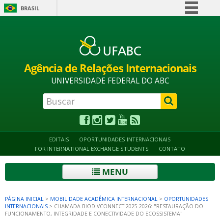
BRASIL
Simplifique!
Alto contraste
Acessibilidade
Mapa do site
Comunica BR
Participe
Agência de Relações Internacionais
Acesso à informação
UNIVERSIDADE FEDERAL DO ABC
Legislação
Canais
EDITAIS
OPORTUNIDADES INTERNACIONAIS
FOR INTERNATIONAL EXCHANGE STUDENTS
CONTATO
MENU
PÁGINA INICIAL
>
MOBILIDADE ACADÊMICA INTERNACIONAL
>
OPORTUNIDADES
INTERNACIONAIS
>
CHAMADA BIODIVCONNECT 2025-2026: "RESTAURAÇÃO DO
FUNCIONAMENTO, INTEGRIDADE E CONECTIVIDADE DO ECOSSISTEMA"