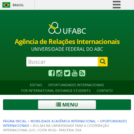
BRASIL
Simplifique!
Alto contraste
Acessibilidade
Mapa do site
Comunica BR
Participe
Agência de Relações Internacionais
Acesso à informação
UNIVERSIDADE FEDERAL DO ABC
Legislação
Canais
EDITAIS
OPORTUNIDADES INTERNACIONAIS
FOR INTERNATIONAL EXCHANGE STUDENTS
CONTATO
MENU
PÁGINA INICIAL
>
MOBILIDADE ACADÊMICA INTERNACIONAL
>
OPORTUNIDADES
INTERNACIONAIS
>
BOLSAS NA UNIVERSIDADE PARA A COOPERAÇÃO
INTERNACIONAL (UCI, COSTA RICA) - PARCERIA OEA