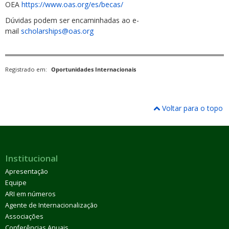
OEA
https://www.oas.org/es/becas/
Dúvidas podem ser encaminhadas ao e-
mail
scholarships@oas.org
Registrado em:
Oportunidades Internacionais
Voltar para o topo
Institucional
Apresentação
Equipe
ARI em números
Agente de Internacionalização
Associações
Conferências Anuais