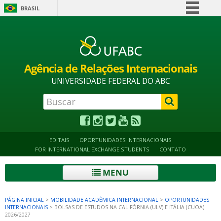
BRASIL
Simplifique!
Alto contraste
Acessibilidade
Mapa do site
Comunica BR
Participe
Agência de Relações Internacionais
Acesso à informação
UNIVERSIDADE FEDERAL DO ABC
Legislação
Canais
EDITAIS
OPORTUNIDADES INTERNACIONAIS
FOR INTERNATIONAL EXCHANGE STUDENTS
CONTATO
MENU
PÁGINA INICIAL
>
MOBILIDADE ACADÊMICA INTERNACIONAL
>
OPORTUNIDADES
INTERNACIONAIS
>
BOLSAS DE ESTUDOS NA CALIFÓRNIA (ULV) E ITÁLIA (CUOA)
2026/2027