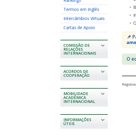
Rankings
B
Termos em Inglês
I
Intercâmbios Virtuais
O
Cartas de Apoio
📌 P
ame
COMISSÃO DE
RELAÇÕES
INTERNACIONAIS
O ed
ACORDOS DE
COOPERAÇÃO
Registr
MOBILIDADE
ACADÊMICA
INTERNACIONAL
INFORMAÇÕES
ÚTEIS