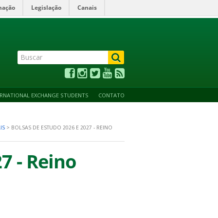
mação
Legislação
Canais
ALTO CONTRASTE
ACESSIBILIDADE
MAPA DO SITE
ERNATIONAL EXCHANGE STUDENTS
CONTATO
IS
>
BOLSAS DE ESTUDO 2026 E 2027 - REINO
7 - Reino