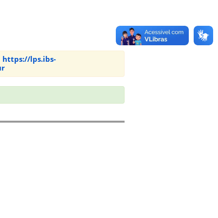
:
https://lps.ibs-
ur