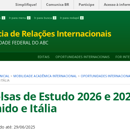
Simplifique!
Comunica BR
Participe
Acesso à infor
do
1
Ir para menu
2
Ir para busca
3
Ir para rodapé
4
ia de Relações Internacionais
DADE FEDERAL DO ABC
EDITAIS
OPORTUNIDADES INTERNACIONAIS
FOR INT
NICIAL
>
MOBILIDADE ACADÊMICA INTERNACIONAL
>
OPORTUNIDADES INTERNACIONA
ITÁLIA
lsas de Estudo 2026 e 202
ido e Itália
do até:
29/06/2025