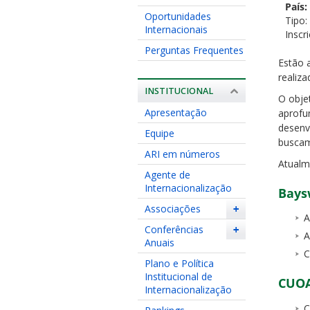
País:
Oportunidades
Tipo:
Internacionais
Inscr
Perguntas Frequentes
Estão 
realiz
INSTITUCIONAL
O obje
Apresentação
aprofu
desenv
Equipe
buscam
ARI em números
Atualm
Agente de
Internacionalização
Bays
Associações
+
A
Conferências
+
A
Anuais
C
Plano e Política
Institucional de
CUOA
Internacionalização
C