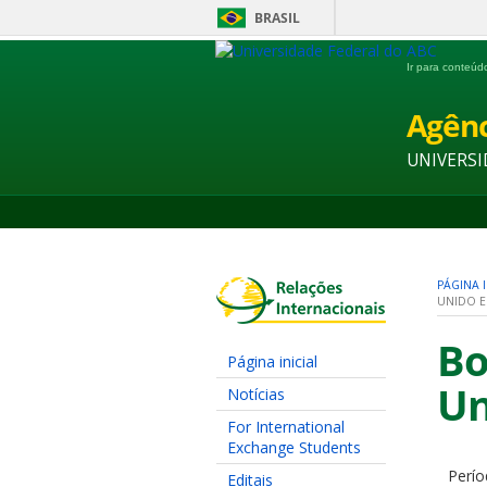
BRASIL
Ir para conteú
Agênc
UNIVERSI
PÁGINA I
UNIDO E 
Bo
Página inicial
Un
Notícias
For International
Exchange Students
Perío
Editais