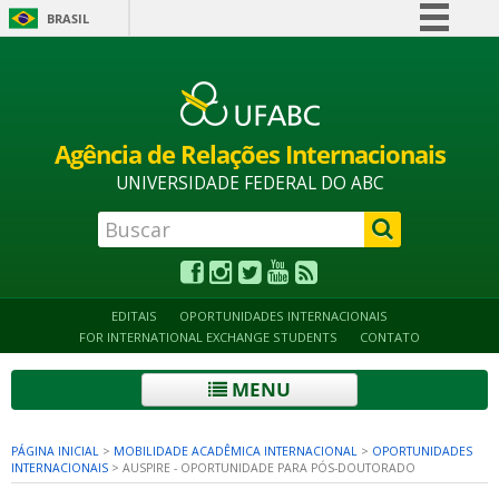
BRASIL
Simplifique!
Alto contraste
Acessibilidade
Mapa do site
Comunica BR
Participe
Agência de Relações Internacionais
Acesso à informação
UNIVERSIDADE FEDERAL DO ABC
Legislação
Canais
EDITAIS
OPORTUNIDADES INTERNACIONAIS
FOR INTERNATIONAL EXCHANGE STUDENTS
CONTATO
MENU
PÁGINA INICIAL
>
MOBILIDADE ACADÊMICA INTERNACIONAL
>
OPORTUNIDADES
INTERNACIONAIS
>
AUSPIRE - OPORTUNIDADE PARA PÓS-DOUTORADO