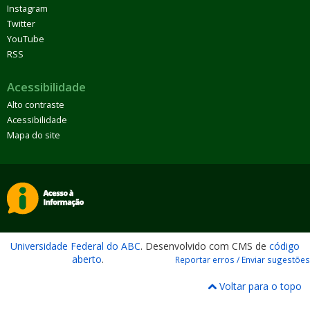
Instagram
Twitter
YouTube
RSS
Acessibilidade
Alto contraste
Acessibilidade
Mapa do site
Universidade Federal do ABC
. Desenvolvido com CMS de
código
aberto
.
Reportar erros / Enviar sugestões
Voltar para o topo