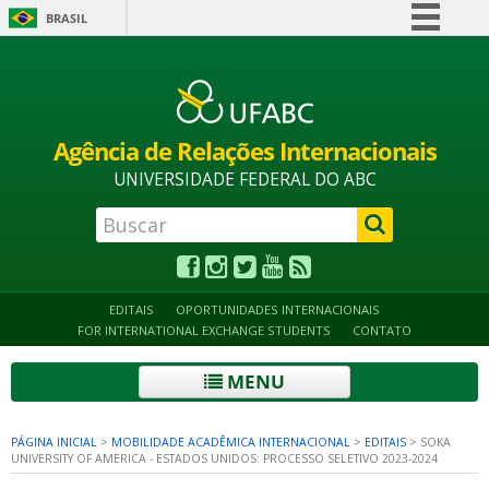
BRASIL
Simplifique!
Alto contraste
Acessibilidade
Mapa do site
Comunica BR
Participe
Agência de Relações Internacionais
Acesso à informação
UNIVERSIDADE FEDERAL DO ABC
Legislação
Canais
EDITAIS
OPORTUNIDADES INTERNACIONAIS
FOR INTERNATIONAL EXCHANGE STUDENTS
CONTATO
MENU
PÁGINA INICIAL
>
MOBILIDADE ACADÊMICA INTERNACIONAL
>
EDITAIS
>
SOKA
UNIVERSITY OF AMERICA - ESTADOS UNIDOS: PROCESSO SELETIVO 2023-2024