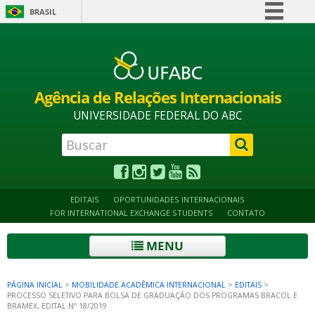
BRASIL
Simplifique!
Alto contraste
Acessibilidade
Mapa do site
Comunica BR
Participe
Agência de Relações Internacionais
Acesso à informação
UNIVERSIDADE FEDERAL DO ABC
Legislação
Canais
EDITAIS
OPORTUNIDADES INTERNACIONAIS
FOR INTERNATIONAL EXCHANGE STUDENTS
CONTATO
MENU
PÁGINA INICIAL
>
MOBILIDADE ACADÊMICA INTERNACIONAL
>
EDITAIS
>
PROCESSO SELETIVO PARA BOLSA DE GRADUAÇÃO DOS PROGRAMAS BRACOL E
BRAMEX, EDITAL Nº 18/2019