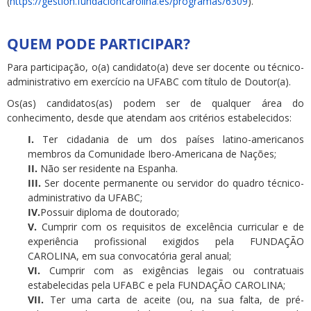
(
https://gestion.fundacioncarolina.es/programas/6309
).
QUEM PODE PARTICIPAR?
Para participação, o(a) candidato(a) deve ser docente ou técnico-
administrativo em exercício na UFABC com título de Doutor(a).
Os(as) candidatos(as) podem ser de qualquer área do
conhecimento, desde que atendam aos critérios estabelecidos:
I.
Ter cidadania de um dos países latino-americanos
membros da Comunidade Ibero-Americana de Nações;
II.
Não ser residente na Espanha.
III.
Ser docente permanente ou servidor do quadro técnico-
administrativo da UFABC;
IV.
Possuir diploma de doutorado;
V.
Cumprir com os requisitos de excelência curricular e de
experiência profissional exigidos pela FUNDAÇÃO
CAROLINA, em sua convocatória geral anual;
VI.
Cumprir com as exigências legais ou contratuais
estabelecidas pela UFABC e pela FUNDAÇÃO CAROLINA;
VII.
Ter uma carta de aceite (ou, na sua falta, de pré-