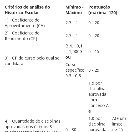
Critérios de análise do
Mínimo -
Pontuação
Histórico Escolar
Máximo
(máxima: 120)
1) Coeficiente de
2,7 - 4
0 - 20
Aproveitamento (CA)
2) Coeficiente de
2,7 - 4
0 - 20
Rendimento (CR)
BI/LI: 0,1
– 1,0000
0 - 15
ou
;
3) CP do curso pelo qual se
candidata
Curso
específico:
0 - 25
0,3 - 0,8
1,5 por
disciplina
aprovada
com
conceito A
e
;
1,0 por
Até um
4) Quantidade de disciplinas
disciplina
limite
aprovadas nos últimos 3
0 - 30
aprovada
de 45