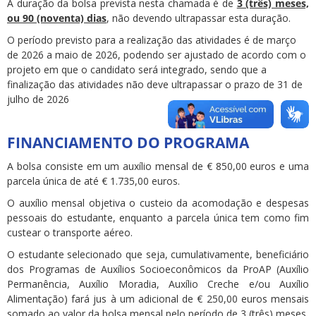
A duração da bolsa prevista nesta chamada é de
3 (três) meses,
ou 90 (noventa) dias
, não devendo ultrapassar esta duração.
O período previsto para a realização das atividades é de março
de 2026 a maio de 2026, podendo ser ajustado de acordo com o
projeto em que o candidato será integrado, sendo que a
finalização das atividades não deve ultrapassar o prazo de 31 de
julho de 2026
FINANCIAMENTO DO PROGRAMA
A bolsa consiste em um auxílio mensal de € 850,00 euros e uma
parcela única de até € 1.735,00 euros.
O auxílio mensal objetiva o custeio da acomodação e despesas
pessoais do estudante, enquanto a parcela única tem como fim
custear o transporte aéreo.
O estudante selecionado que seja, cumulativamente, beneficiário
dos Programas de Auxílios Socioeconômicos da ProAP (Auxílio
Permanência, Auxílio Moradia, Auxílio Creche e/ou Auxílio
Alimentação) fará jus à um adicional de € 250,00 euros mensais
somado ao valor da bolsa mensal pelo período de 3 (três) meses.