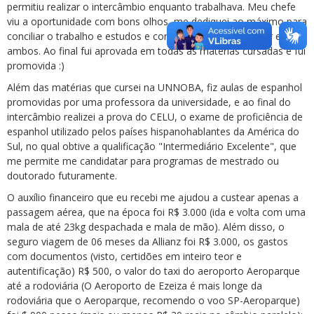
permitiu realizar o intercâmbio enquanto trabalhava. Meu chefe
viu a oportunidade com bons olhos, me dediquei ao máximo para
conciliar o trabalho e estudos e conseguir dar meu melhor em
ambos. Ao final fui aprovada em todas as matérias cursadas e fui
promovida :)
Além das matérias que cursei na UNNOBA, fiz aulas de espanhol
promovidas por uma professora da universidade, e ao final do
intercâmbio realizei a prova do CELU, o exame de proficiência de
espanhol utilizado pelos países hispanohablantes da América do
Sul, no qual obtive a qualificação "Intermediário Excelente", que
me permite me candidatar para programas de mestrado ou
doutorado futuramente.
O auxílio financeiro que eu recebi me ajudou a custear apenas a
passagem aérea, que na época foi R$ 3.000 (ida e volta com uma
mala de até 23kg despachada e mala de mão). Além disso, o
seguro viagem de 06 meses da Allianz foi R$ 3.000, os gastos
com documentos (visto, certidões em inteiro teor e
autentificação) R$ 500, o valor do taxi do aeroporto Aeroparque
até a rodoviária (O Aeroporto de Ezeiza é mais longe da
rodoviária que o Aeroparque, recomendo o voo SP-Aeroparque)