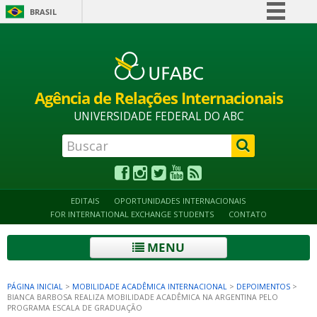
BRASIL
Simplifique!
Alto contraste
Acessibilidade
Mapa do site
Comunica BR
Participe
Agência de Relações Internacionais
Acesso à informação
UNIVERSIDADE FEDERAL DO ABC
Legislação
Canais
EDITAIS
OPORTUNIDADES INTERNACIONAIS
FOR INTERNATIONAL EXCHANGE STUDENTS
CONTATO
MENU
PÁGINA INICIAL
>
MOBILIDADE ACADÊMICA INTERNACIONAL
>
DEPOIMENTOS
>
BIANCA BARBOSA REALIZA MOBILIDADE ACADÊMICA NA ARGENTINA PELO
PROGRAMA ESCALA DE GRADUAÇÃO