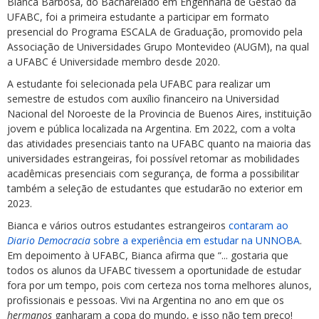
Bianca Barbosa, do Bacharelado em Engenharia de Gestão da
UFABC, foi a primeira estudante a participar em formato
presencial do Programa ESCALA de Graduação, promovido pela
Associação de Universidades Grupo Montevideo (AUGM), na qual
a UFABC é Universidade membro desde 2020.
A estudante foi selecionada pela UFABC para realizar um
semestre de estudos com auxílio financeiro na Universidad
Nacional del Noroeste de la Provincia de Buenos Aires, instituição
jovem e pública localizada na Argentina. Em 2022, com a volta
das atividades presenciais tanto na UFABC quanto na maioria das
universidades estrangeiras, foi possível retomar as mobilidades
acadêmicas presenciais com segurança, de forma a possibilitar
também a seleção de estudantes que estudarão no exterior em
2023.
Bianca e vários outros estudantes estrangeiros
contaram ao
Diario Democracia
sobre a experiência em estudar na UNNOBA
.
Em depoimento à UFABC, Bianca afirma que “... gostaria que
todos os alunos da UFABC tivessem a oportunidade de estudar
fora por um tempo, pois com certeza nos torna melhores alunos,
profissionais e pessoas. Vivi na Argentina no ano em que os
hermanos
ganharam a copa do mundo, e isso não tem preço!