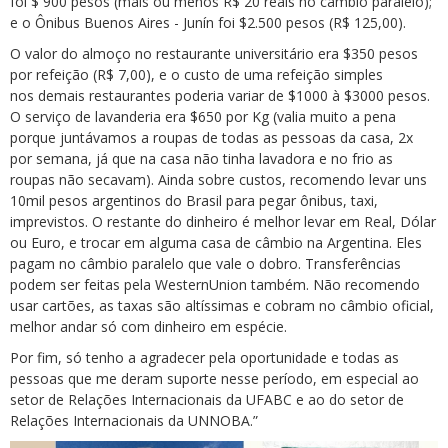
foi $ 900 pesos (mais ou menos R$ 20 reais no câmbio paralelo);
e o Ônibus Buenos Aires - Junín foi $2.500 pesos (R$ 125,00).
O valor do almoço no restaurante universitário era $350 pesos
por refeição (R$ 7,00), e o custo de uma refeição simples
nos demais restaurantes poderia variar de $1000 à $3000 pesos.
O serviço de lavanderia era $650 por Kg (valia muito a pena
porque juntávamos a roupas de todas as pessoas da casa, 2x
por semana, já que na casa não tinha lavadora e no frio as
roupas não secavam). Ainda sobre custos, recomendo levar uns
10mil pesos argentinos do Brasil para pegar ônibus, taxi,
imprevistos. O restante do dinheiro é melhor levar em Real, Dólar
ou Euro, e trocar em alguma casa de câmbio na Argentina. Eles
pagam no câmbio paralelo que vale o dobro. Transferências
podem ser feitas pela WesternUnion também. Não recomendo
usar cartões, as taxas são altíssimas e cobram no câmbio oficial,
melhor andar só com dinheiro em espécie.
Por fim, só tenho a agradecer pela oportunidade e todas as
pessoas que me deram suporte nesse período, em especial ao
setor de Relações Internacionais da UFABC e ao do setor de
Relações Internacionais da UNNOBA.”