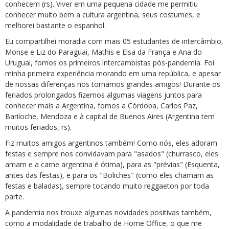
conhecem (rs). Viver em uma pequena cidade me permitiu
conhecer muito bem a cultura argentina, seus costumes, e
melhorei bastante o espanhol.
Eu compartilhei moradia com mais 05 estudantes de intercâmbio,
Monse e Liz do Paraguai, Mathis e Elsa da França e Ana do
Uruguai, fomos os primeiros intercambistas pós-pandemia. Foi
minha primeira experiência morando em uma república, e apesar
de nossas diferenças nos tornamos grandes amigos! Durante os
feriados prolongados fizemos algumas viagens juntos para
conhecer mais a Argentina, fomos a Córdoba, Carlos Paz,
Bariloche, Mendoza e à capital de Buenos Aires (Argentina tem
muitos feriados, rs).
Fiz muitos amigos argentinos também! Como nós, eles adoram
festas e sempre nos convidavam para "asados" (churrasco, eles
amam e a carne argentina é ótima), para as "prévias" (Esquenta,
antes das festas), e para os "Boliches" (como eles chamam as
festas e baladas), sempre tocando muito reggaeton por toda
parte.
A pandemia nos trouxe algumas novidades positivas também,
como a modalidade de trabalho de Home Office, o que me