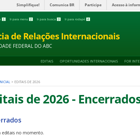
Simplifique!
Comunica BR
Participe
Acesso à infor
do
1
Ir para menu
2
Ir para busca
3
Ir para rodapé
4
ia de Relações Internacionais
DADE FEDERAL DO ABC
EDITAIS
OPORTUNIDADES INTERNACIONAIS
FOR INT
NICIAL
>
EDITAIS DE 2026
itais de 2026 - Encerrado
rrados
 editais no momento.