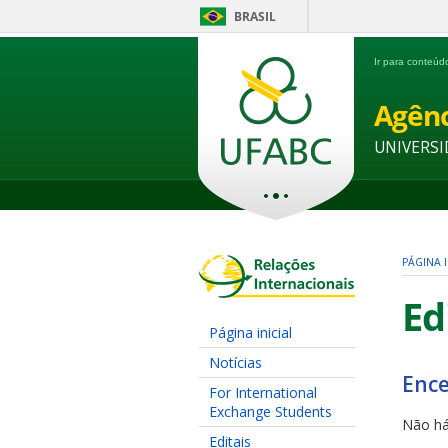
BRASIL
Ir para conteú
Agênc
UNIVERSI
PÁGINA I
Ed
Página inicial
Notícias
Ence
For International
Exchange Students
Não há
Editais